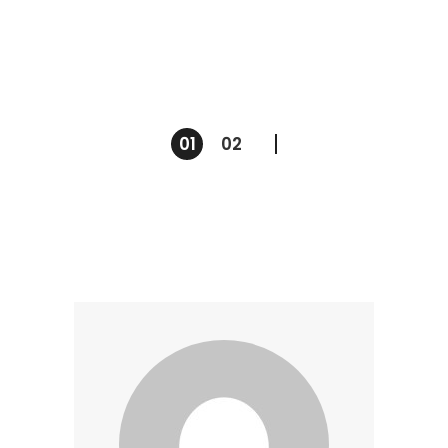
01
02
Berichten
paginering