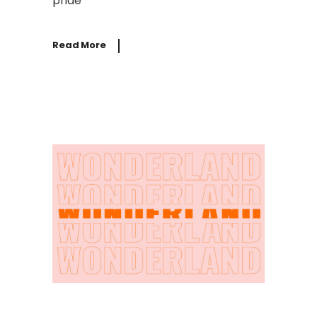
priae
Read More