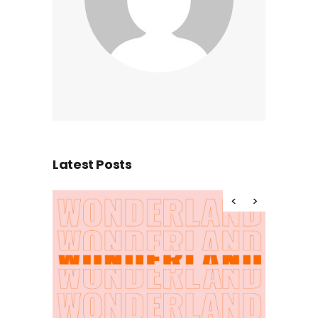
Latest Posts
Hello wor
al Art