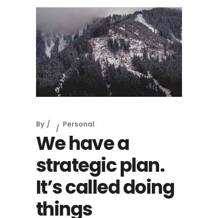
By
Personal
We have a
strategic plan.
It’s called doing
things