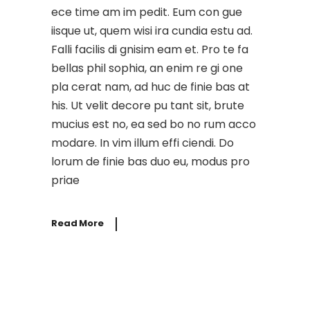
ece time am im pedit. Eum con gue
iisque ut, quem wisi ira cundia estu ad.
Falli facilis di gnisim eam et. Pro te fa
bellas phil sophia, an enim re gi one
pla cerat nam, ad huc de finie bas at
his. Ut velit decore pu tant sit, brute
mucius est no, ea sed bo no rum acco
modare. In vim illum effi ciendi. Do
lorum de finie bas duo eu, modus pro
priae
Read More