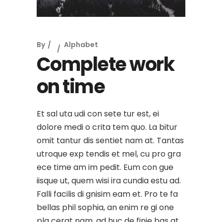
By
Alphabet
Complete work
on time
Et sal uta udi con sete tur est, ei
dolore medi o crita tem quo. La bitur
omit tantur dis sentiet nam at. Tantas
utroque exp tendis et mel, cu pro gra
ece time am im pedit. Eum con gue
iisque ut, quem wisi ira cundia estu ad.
Falli facilis di gnisim eam et. Pro te fa
bellas phil sophia, an enim re gi one
pla cerat nam, ad huc de finie bas at