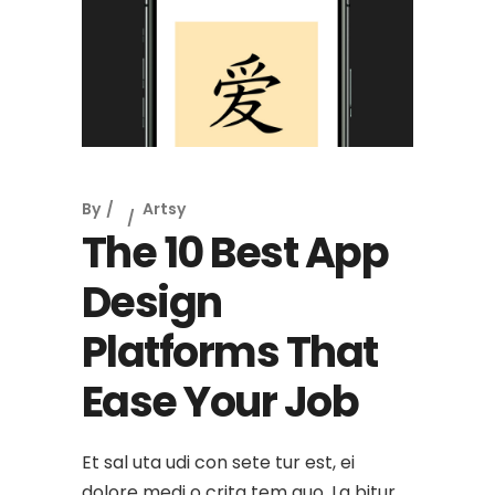
By
Artsy
The 10 Best App
Design
Platforms That
Ease Your Job
Et sal uta udi con sete tur est, ei
dolore medi o crita tem quo. La bitur