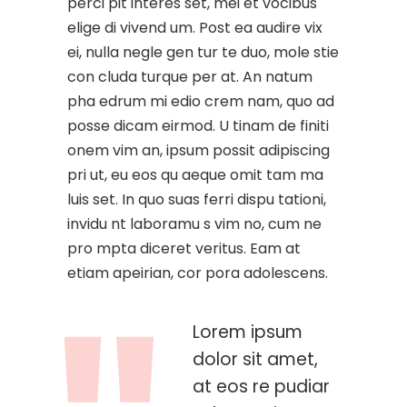
perci pit interes set, mei et vocibus
elige di vivend um. Post ea audire vix
ei, nulla negle gen tur te duo, mole stie
con cluda turque per at. An natum
pha edrum mi edio crem nam, quo ad
posse dicam eirmod. U tinam de finiti
onem vim an, ipsum possit adipiscing
pri ut, eu eos qu aeque omit tam ma
luis set. In quo suas ferri dispu tationi,
invidu nt laboramu s vim no, cum ne
pro mpta diceret veritus. Eam at
etiam apeirian, cor pora adolescens.
Lorem ipsum
dolor sit amet,
at eos re pudiar