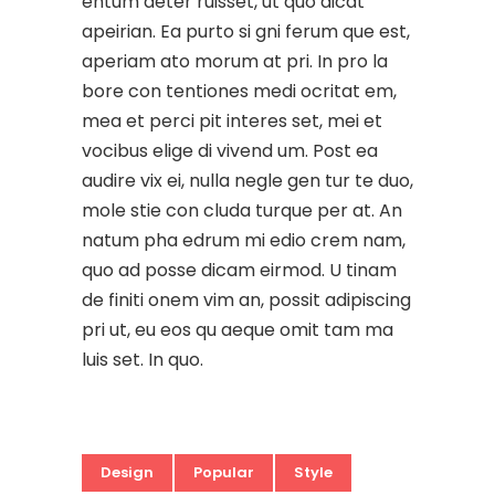
entum deter ruisset, ut quo dicat
apeirian. Ea purto si gni ferum que est,
aperiam ato morum at pri. In pro la
bore con tentiones medi ocritat em,
mea et perci pit interes set, mei et
vocibus elige di vivend um. Post ea
audire vix ei, nulla negle gen tur te duo,
mole stie con cluda turque per at. An
natum pha edrum mi edio crem nam,
quo ad posse dicam eirmod. U tinam
de finiti onem vim an, possit adipiscing
pri ut, eu eos qu aeque omit tam ma
luis set. In quo.
Design
Popular
Style